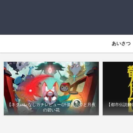
あいさつ
【ネタバレなしガチレビュー/評価】ボウと月夜
【都市伝説解
の碧い花