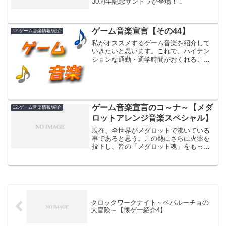
30周年記念サントラが登場！！
ゲーム音楽宣言【その44】
12.ゲーム音楽情報/紹介
私がオススメするゲーム音楽を紹介して
いきたいと思います。これで、ハイテン
ションな通勤・通学時間がおくれること
間違いなし！！※動画をお借りしまし
た。
ゲーム音楽宣言のコ～ナ～【メダ
12.ゲーム音楽情報/紹介
ロットアレンジ音楽スペシャル】
現在、全世界がメダロットで沸いている
事であると思う。この熱にさらに火薬を
投下し、皆の「メダロット魂」をもっと
熱くしていきたいと思う！！（ナエさん
しか良い所のなかったあのアニメの２期
の事じゃないよ。）メダロットという作
品から生まれた音楽はとて...
クロックワークナイト～ペパルーチョの
大冒険～【懐ゲー紹介4】