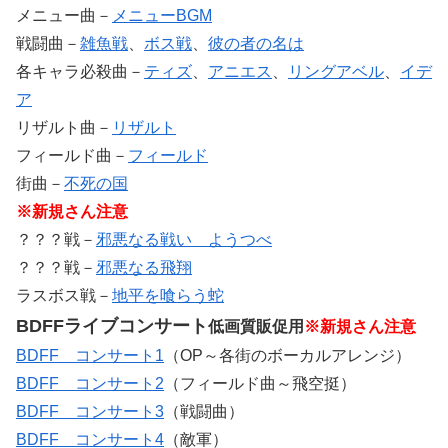
メニュー曲－
メニューBGM
戦闘曲－
雑魚戦
、
ボス戦
、
彼の者の名は
各キャラ必殺曲－
ティズ
、
アニエス
、
リングアベル
、
イデ
ア
リザルト曲－
リザルト
フィールド曲－
フィールド
街曲－
不死の国
※新規さん注意
？？？戦－
邪悪なる戦い ようつべ
？？？戦－
邪悪なる飛翔
ラスボス戦－
地平を喰らう蛇
BDFFライブコンサート
低画質販促用
※新規さん注意
BDFF コンサート1
（OP～各街のボーカルアレンジ）
BDFF コンサート2
（フィールド曲～飛空挺）
BDFF コンサート3
（戦闘曲）
BDFF コンサート4
（敵軍）