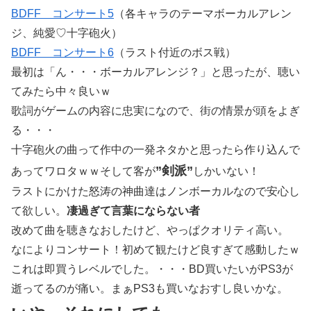
BDFF コンサート5
（各キャラのテーマボーカルアレン
ジ、純愛♡十字砲火）
BDFF コンサート6
（ラスト付近のボス戦）
最初は「ん・・・ボーカルアレンジ？」と思ったが、聴い
てみたら中々良いｗ
歌詞がゲームの内容に忠実になので、街の情景が頭をよぎ
る・・・
十字砲火の曲って作中の一発ネタかと思ったら作り込んで
”剣派”
あってワロタｗｗそして客が
しかいない！
ラストにかけた怒涛の神曲達はノンボーカルなので安心し
て欲しい。
凄過ぎて言葉にならない者
改めて曲を聴きなおしたけど、やっぱクオリティ高い。
なによりコンサート！初めて観たけど良すぎて感動したｗ
これは即買うレベルでした。・・・BD買いたいがPS3が
逝ってるのが痛い。まぁPS3も買いなおすし良いかな。