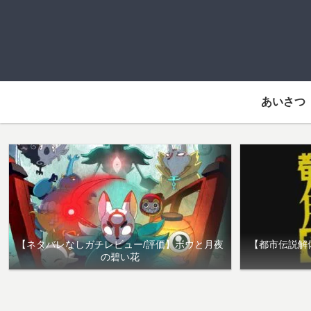
あいさつ
【ネタバレなしガチレビュー/評価】ボウと月夜
【都市伝説解
の碧い花