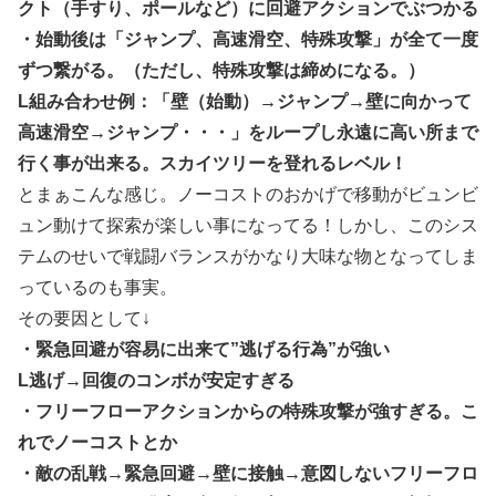
クト（手すり、ポールなど）に回避アクションでぶつかる
・始動後は「ジャンプ、高速滑空、特殊攻撃」が全て一度
ずつ繋がる。（ただし、特殊攻撃は締めになる。）
L組み合わせ例：「壁（始動）→ジャンプ→壁に向かって
高速滑空→ジャンプ・・・」をループし永遠に高い所まで
行く事が出来る。スカイツリーを登れるレベル！
とまぁこんな感じ。ノーコストのおかげで移動がビュンビ
ュン動けて探索が楽しい事になってる！しかし、このシス
テムのせいで戦闘バランスがかなり大味な物となってしま
っているのも事実。
その要因として↓
・緊急回避が容易に出来て”逃げる行為”が強い
L逃げ→回復のコンボが安定すぎる
・フリーフローアクションからの特殊攻撃が強すぎる。こ
れでノーコストとか
・敵の乱戦→緊急回避→壁に接触→意図しないフリーフロ