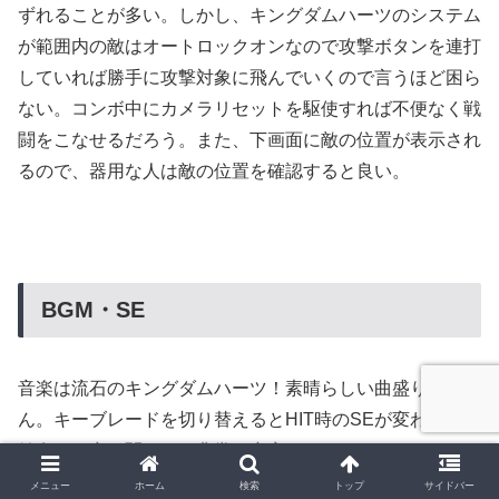
ずれることが多い。しかし、キングダムハーツのシステム
が範囲内の敵はオートロックオンなので攻撃ボタンを連打
していれば勝手に攻撃対象に飛んでいくので言うほど困ら
ない。コンボ中にカメラリセットを駆使すれば不便なく戦
闘をこなせるだろう。また、下画面に敵の位置が表示され
るので、器用な人は敵の位置を確認すると良い。
BGM・SE
音楽は流石のキングダムハーツ！素晴らしい曲盛りだくさ
ん。キーブレードを切り替えるとHIT時のSEが変わるのも
健在で、音に関しては非常に充実している。また、ファン
タジアの世界「シンフォニー・オブ・ソーサリー」ではキ
メニュー
ホーム
検索
トップ
サイドバー