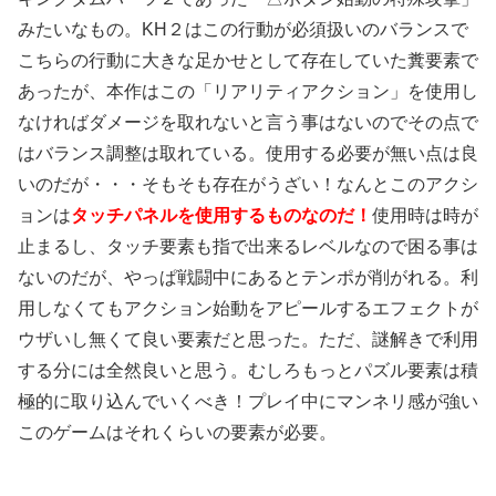
みたいなもの。KH２はこの行動が必須扱いのバランスで
こちらの行動に大きな足かせとして存在していた糞要素で
あったが、本作はこの「リアリティアクション」を使用し
なければダメージを取れないと言う事はないのでその点で
はバランス調整は取れている。使用する必要が無い点は良
いのだが・・・そもそも存在がうざい！なんとこのアクシ
ョンは
タッチパネルを使用するものなのだ！
使用時は時が
止まるし、タッチ要素も指で出来るレベルなので困る事は
ないのだが、やっぱ戦闘中にあるとテンポが削がれる。利
用しなくてもアクション始動をアピールするエフェクトが
ウザいし無くて良い要素だと思った。ただ、謎解きで利用
する分には全然良いと思う。むしろもっとパズル要素は積
極的に取り込んでいくべき！プレイ中にマンネリ感が強い
このゲームはそれくらいの要素が必要。