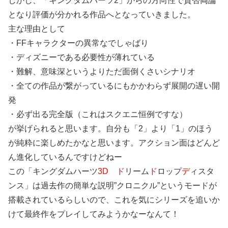
しかし、「キングダムハーツ2」からの方向性で賛否両論
となり評価が分かれる作品へとなっていきました。
主な理由として
・FFキャラクターの異常なでしゃばり
・ディズニーである必要性が薄れている
・難解、意味深というよりただ面倒くさいシナリオ
・全ての作品が繋がっているにもかかわらず展開の遅い開
発
・必ず出る完全版（これはスクエニ恒例ですな）
が挙げられると思います。自分も「2」より「1」のほう
が純粋に楽しめたかなと思います。アクション面はどんど
ん進化しているんですけどねー
この「キングダムハーツ
3D
ド
リーム
ド
ロップ
デ
ィスタ
ンス」は過去作の簡単な説明”クロニクル”というモードが
搭載されているらしいので、これを気にシリーズを追いか
けて最終作をプレイしてみようかなーなんて！