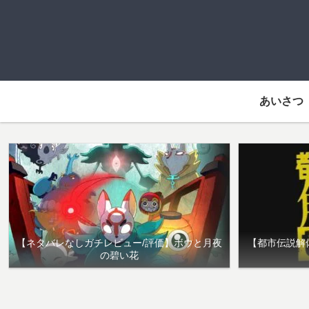
あいさつ
【ネタバレなしガチレビュー/評価】ボウと月夜
【都市伝説解
の碧い花