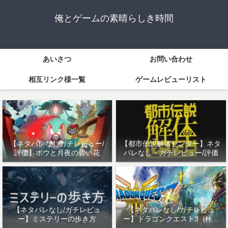
俺とゲームの素晴らしき時間
あいさつ
お問い合わせ
相互リンク様一覧
ゲームレビューリスト
【ネタバレなしガチレビュー/
【都市伝説解体センター】ネタ
評価】ボウと月夜の碧い花
バレなし・ガチレビュー/評価
【ネタバレなし/ガチレビュ
【ネタバレなし/ガチレビュ
ー】ミステリーの歩き方
ー】ドラゴンクエスト3（HD-