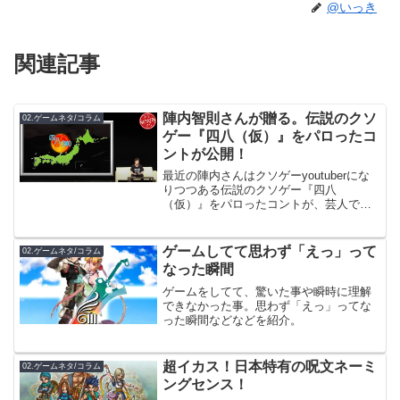
@いっき
関連記事
陣内智則さんが贈る。伝説のクソ
02.ゲームネタ/コラム
ゲー『四八（仮）』をパロったコ
ントが公開！
最近の陣内さんはクソゲーyoutuberにな
りつつある伝説のクソゲー『四八
（仮）』をパロったコントが、芸人であ
る陣内智則さんのチャンネル『陣内智則
のネタジン』で公開されました。陣内さ
んは昔からぷよぷよや桃鉄を使ったゲー
ゲームしてて思わず「えっ」って
02.ゲームネタ/コラム
ムネタを持っていました...
なった瞬間
ゲームをしてて、驚いた事や瞬時に理解
できなかった事。思わず「えっ」ってな
った瞬間などなどを紹介。
超イカス！日本特有の呪文ネーミ
02.ゲームネタ/コラム
ングセンス！