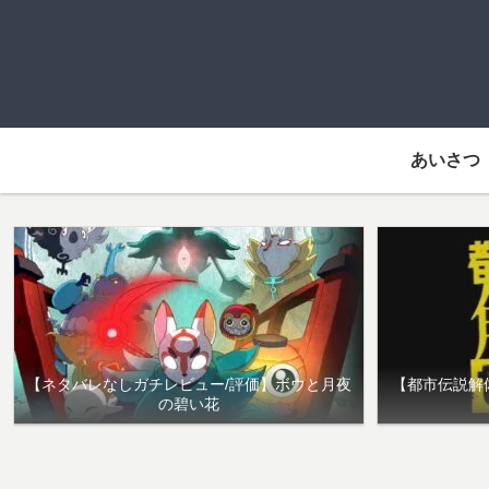
あいさつ
【ネタバレなしガチレビュー/評価】ボウと月夜
【都市伝説解
の碧い花